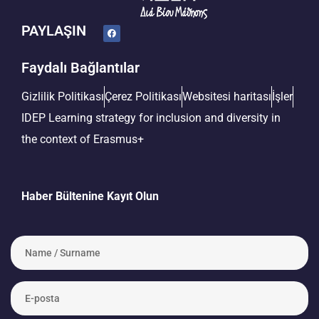
PAYLAŞIN
Faydalı Bağlantılar
Gizlilik Politikası
Çerez Politikası
Websitesi haritası
İşler
IDEP Learning strategy for inclusion and diversity in
the context of Erasmus+
Haber Bültenine Kayıt Olun
N
a
m
e
E
/
-
S
p