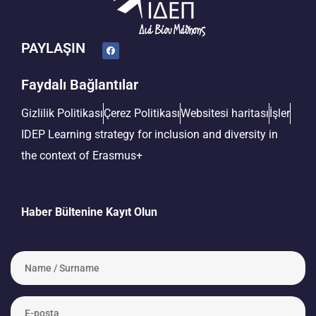
PAYLAŞIN
Faydalı Bağlantılar
Gizlilik Politikası
Çerez Politikası
Websitesi haritası
İşler
IDEP Learning strategy for inclusion and diversity in
the context of Erasmus+
Haber Bültenine Kayıt Olun
N
a
m
e
E
/