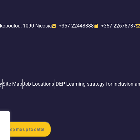
kopoulou, 1090 Nicosia
+357 22448888
+357 22678787
y
Site Map
Job Locations
IDEP Learning strategy for inclusion an