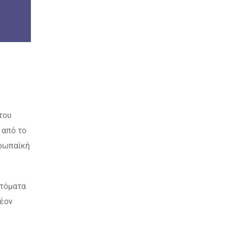
του
 από το
υρωπαϊκή
υτόματα
λέον