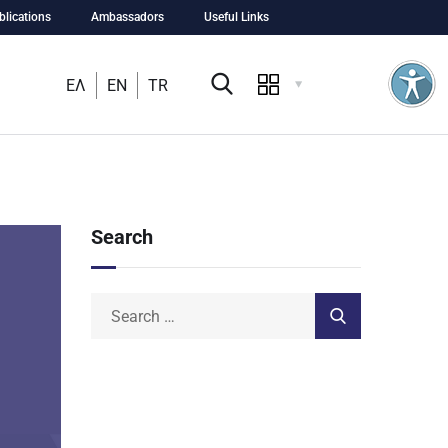
blications
Ambassadors
Useful Links
ΕΛ
EN
TR
Search