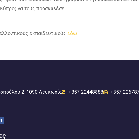
 Κύπρο) να τους προσκαλέσει.
 μελλοντικούς εκπαιδευτικούς
εδώ
οπούλου 2, 1090 Λευκωσία
+357 22448888
+357 22678
ες