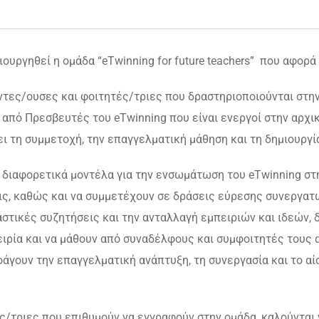
ργηθεί η ομάδα “eTwinning for future teachers” που αφορά 
τες/ουσες και φοιτητές/τριες που δραστηριοποιούνται στη
ι από Πρεσβευτές του eTwinning που είναι ενεργοί στην αρχ
 τη συμμετοχή, την επαγγελματική μάθηση και τη δημιουργία
 διαφορετικά μοντέλα για την ενσωμάτωση του eTwinning στ
, καθώς και να συμμετέχουν σε δράσεις εύρεσης συνεργατών,
αστικές συζητήσεις και την ανταλλαγή εμπειριών και ιδεών,
ειρία και να μάθουν από συναδέλφους και συμφοιτητές τους 
άγουν την επαγγελματική ανάπτυξη, τη συνεργασία και το α
ς/τριες που επιθυμούν να εγγραφούν στην ομάδα, καλούνται