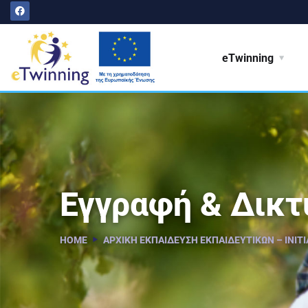
eTwinning
Εγγραφή & Δικ
HOME
ΑΡΧΙΚΉ ΕΚΠΑΊΔΕΥΣΗ ΕΚΠΑΙΔΕΥΤΙΚΏΝ – INITI