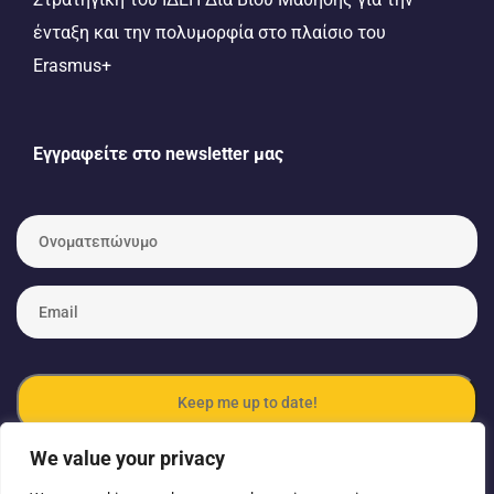
ένταξη και την πολυμορφία στο πλαίσιο του
Erasmus+
Εγγραφείτε στο newsletter μας
Ο
ν
ο
μ
E
α
m
τ
a
ε
i
π
l
ώ
*
ν
υ
We value your privacy
μ
ο