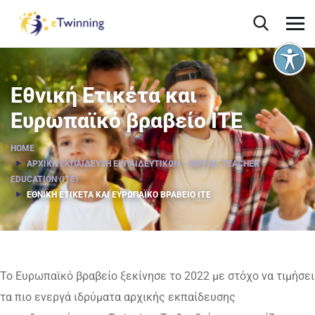
Εθνική Ετικέτα και
Ευρωπαϊκό βραβείο ΙΤΕ
HOME
ΑΡΧΙΚΉ ΕΚΠΑΊΔΕΥΣΗ ΕΚΠΑΙΔΕΥΤΙΚΏΝ – INITIAL TEACHER
EDUCATION (ITE)
ΕΘΝΙΚΉ ΕΤΙΚΈΤΑ ΚΑΙ ΕΥΡΩΠΑΪΚΌ ΒΡΑΒΕΊΟ ΙΤΕ
Το Ευρωπαϊκό βραβείο ξεκίνησε το 2022 με στόχο να τιμήσει
τα πιο ενεργά ιδρύματα αρχικής εκπαίδευσης