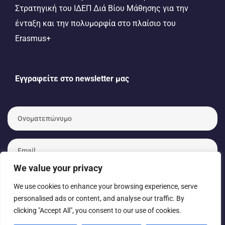
Στρατηγική του ΙΔΕΠ Διά Βίου Μάθησης για την
ένταξη και την πολυμορφία στο πλαίσιο του
Erasmus+
Εγγραφείτε στο newsletter μας
Ο
ν
ο
μ
E
α
m
τ
a
We value your privacy
ε
i
π
l
We use cookies to enhance your browsing experience, serve
ώ
*
personalised ads or content, and analyse our traffic. By
ν
clicking "Accept All", you consent to our use of cookies.
υ
μ