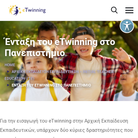
Ένταξη του eTwinning στο
Πανεπιστήμιο
HOME
ΑΡΧΙΚΉ ΕΚΠΑΊΔΕΥΣΗ ΕΚΠΑΙΔΕΥΤΙΚΏΝ – INITIAL TEACHER
EDUCATION (ITE)
ΈΝΤΑΞΗ ΤΟΥ ETWINNING ΣΤΟ ΠΑΝΕΠΙΣΤΉΜΙΟ
Για την εισαγωγή του eTwinning στην Αρχική Εκπαίδευση
Εκπαιδευτικών, υπάρχουν δύο κύριες δραστηριότητες που