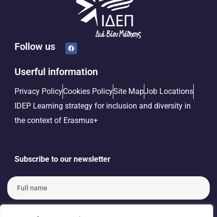
Follow us
Userful information
Privacy Policy
Cookies Policy
Site Map
Job Locations
IDEP Learning strategy for inclusion and diversity in
the context of Erasmus+
Subscribe to our newsletter
F
u
l
l
E