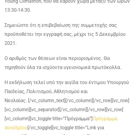
Young Climathon, που θα λάβουν χώρα μεταξύ των ωρών
13:30-14:30.
Σημειώστε ότι η επιβεβαίωση της συμμετοχής σας
προϋποθέτει την εγγραφή σας, μέχρι τις 5 Δεκεμβρίου
2021.
O αριθμός των θέσεων είναι περιορισμένος. Θα
τηρηθούν όλα τα ισχύοντα υγειονομικά πρωτόκολλα.
Η εκδήλωση τελεί υπό την αιγίδα του έντιμου Υπουργού
Παιδείας, Πολιτισμού, Αθλητισμού και
Νεολαίας.
[/vc_column_text][/vc_column][/vc_row][vc_row]
[vc_column][vc_separator][/vc_column][/vc_row][vc_row]
[vc_column][vc_toggle title=”Πρόγραμμα”]
Πρόγραμμα
συνεδρίου
[/vc_toggle][vc_toggle title=”Link για