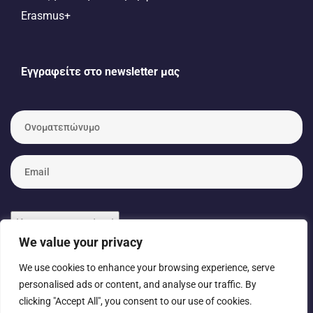
Erasmus+
Εγγραφείτε στο newsletter μας
Ο
ν
ο
μ
E
α
m
τ
a
ε
i
π
l
Keep me up to date!
ώ
*
We value your privacy
ν
υ
We use cookies to enhance your browsing experience, serve
μ
ο
© Copyright 2026 – eTwinning / Designed & Developed by
personalised ads or content, and analyse our traffic. By
*
clicking "Accept All", you consent to our use of cookies.
NETinfo Plc