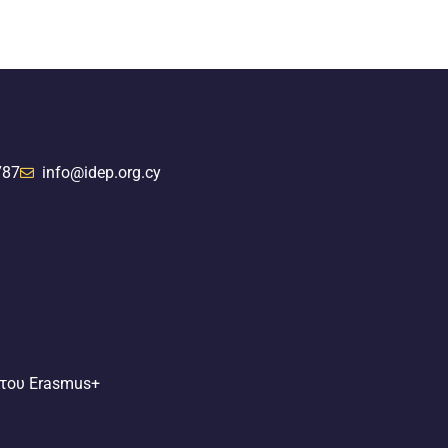
787
info@idep.org.cy
 του Erasmus+